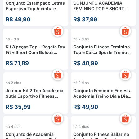
Conjunto Estampado Letras
CONJUNTO ACADEMIA
Esportivo Top Alcinha e
FEMININO TOP E SHORT
Short
CINTURA ALTA EM SUPLEX
R$ 49,90
R$ 37,99
há 1 dia
há 2 dias
Kit 3 peças Top + Regata Dry
Conjunto Fitness Feminino
Fit + Short Com Bolsos
Top e Calça Sports Treino
Fitness Feminino Treino
Perfeito Tecido Premium
R$ 71,89
R$ 40,99
Academia Cross Fit
há 2 dias
há 2 dias
Jcolour Kit 2 Top Academia
Conjunto Feminino Fitness
Sutiã Esportivo Fitness
Academia Treino Dia a Dia
Sustentação Nadador
Esportes Top + Calça Zero
R$ 35,99
R$ 49,90
Regata Adulto Lingerie
Transparência
há 4 dias
há 4 dias
Conjunto de Academia
Conjunto Fitness Bailarina