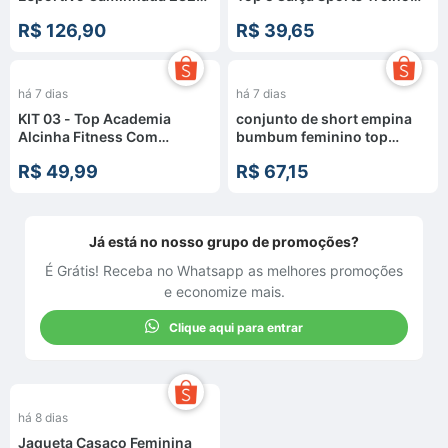
Rosa Neon
Perfeito Tecido Premium
R$ 126,90
R$ 39,65
há 7 dias
há 7 dias
KIT 03 - Top Academia
conjunto de short empina
Alcinha Fitness Com
bumbum feminino top
Cruzado nas Costas Suplex
costas cruzadas fitness
R$ 49,99
R$ 67,15
Power - Costas Xis Top
academia
Fitness - Varias Cores
Já está no nosso grupo de promoções?
É Grátis! Receba no Whatsapp as melhores promoções
e economize mais.
Clique aqui para entrar
há 8 dias
Jaqueta Casaco Feminina