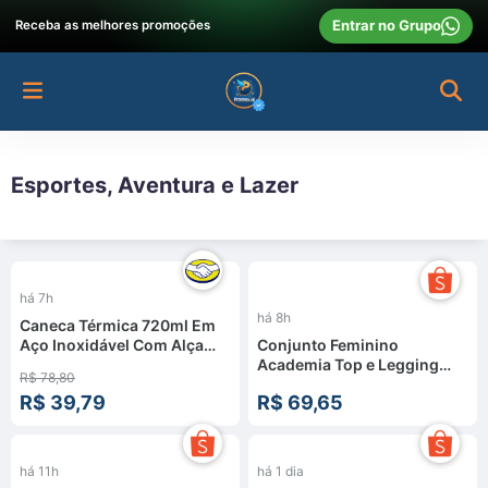
Entrar no Grupo
Receba as melhores promoções
Esportes, Aventura e Lazer
%
há 7h
há 8h
Caneca Térmica 720ml Em
Aço Inoxidável Com Alça
Conjunto Feminino
Parede Dupla Isolamento
Academia Top e Legging
R$ 78,80
Térmico Resistente Para
Com Bolso No Cós Tecido
R$ 39,79
R$ 69,65
Quentes E Frias Para Chopp
Canelado AVA Fitness
Cerveja Café Chá
Refrigerante Uso Em Casa
Churrasco Bar - Sayonara
há 11h
há 1 dia