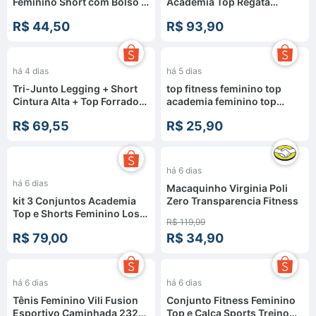
Feminino Short com Bolso +
Academia Top Regata
Top, Zero Tranparência com
Legging Flare Suplex Zero
R$ 44,50
R$ 93,90
Cintura Alta
Transparência Feminina
há 4 dias
há 5 dias
Tri-Junto Legging + Short
top fitness feminino top
Cintura Alta + Top Forrado
academia feminino top
com entrada Bojo
suplex firme top esportivo
R$ 69,55
R$ 25,90
com sustentação top treino
feminino
-
71
%
há 6 dias
há 6 dias
Macaquinho Virginia Poli
kit 3 Conjuntos Academia
Zero Transparencia Fitness
Top e Shorts Feminino Los
R$ 119,99
Angeles
R$ 79,00
R$ 34,90
há 6 dias
há 6 dias
Tênis Feminino Vili Fusion
Conjunto Fitness Feminino
Esportivo Caminhada 232G
Top e Calça Sports Treino