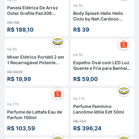
há 5h
Panela Elétrica De Arroz
Oster Grafite Pan306
Body Splash Hello Hello
Cinza-escuro
Ciclo by Nah Cardoso
R$ 198
200ml
R$ 188,10
R$ 39
%
há 5h
há 5h
Mixer Elétrico Portátil 2 em
1 Recarregável Potente
Espelho Oval com LED Luz
Misturador de Bebidas e
Quente e Fria para Banheiro
R$ 69,99
Ovos 3 Velocidades Usb
Lavabo Penteadeira Quarto
R$ 19,99
R$ 59,00
Batedor e Fue Fouet
Sala
-
46
%
há 17h
há 17h
Perfume Feminino
Perfume de Lattafa Eau de
Lancôme Idôle Edt 50ml
Parfum 100ml
R$ 739
R$ 103,59
R$ 396,24