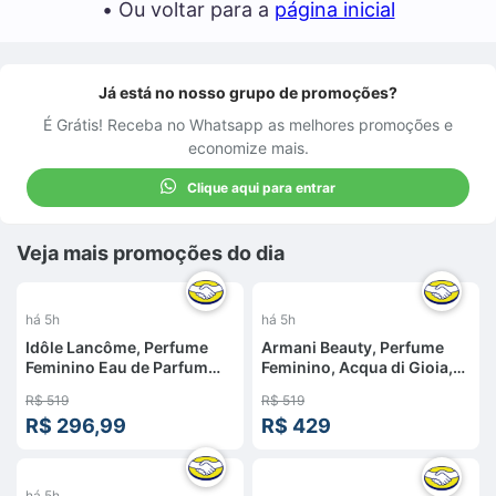
• Ou voltar para a
página inicial
Já está no nosso grupo de promoções?
É Grátis! Receba no Whatsapp as melhores promoções e
economize mais.
Clique aqui para entrar
Veja mais promoções do dia
%
-
17
%
há 5h
há 5h
Idôle Lancôme, Perfume
Armani Beauty, Perfume
Feminino Eau de Parfum
Feminino, Acqua di Gioia,
Chipre Floral com Rosas
Eau de Parfum, 30ml
R$ 519
R$ 519
Centifolia, Damascena e
R$ 296,99
R$ 429
Jasmim, 25ml
%
há 5h