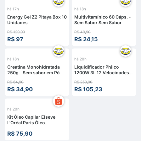
%
-
51
%
há 17h
há 18h
Energy Gel Z2 Pitaya Box 10
Multivitamínico 60 Cáps. -
Unidades
Sem Sabor Sem Sabor
R$ 129,99
R$ 49,90
R$ 97
R$ 24,15
%
-
59
%
há 18h
há 20h
Creatina Monohidratada
Liquidificador Philco
250g - Sem sabor em Pó
1200W 3L 12 Velocidades
Preto PH900
R$ 64,90
R$ 259,90
R$ 34,90
R$ 105,23
há 20h
Kit Óleo Capilar Elseve
L'Oréal Paris Óleo
Extraordinário: Nutrição,
R$ 75,90
Brilho - 2 Unidades